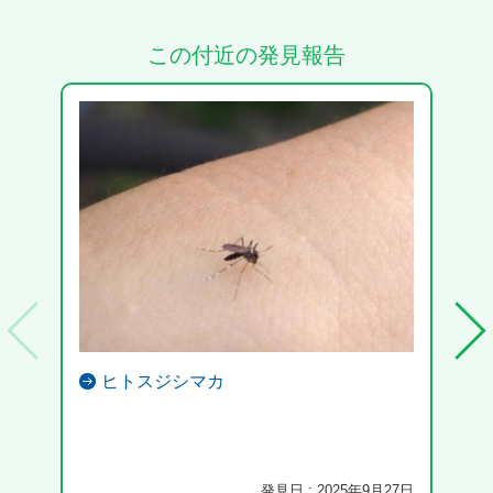
この付近の発見報告
ヒトスジシマカ
「日
見！
発見日 : 2025年9月27日