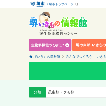
堺市トップページ
堺いきもの情報館
みんなでつくろう！ いき
分類
昆虫類・クモ類