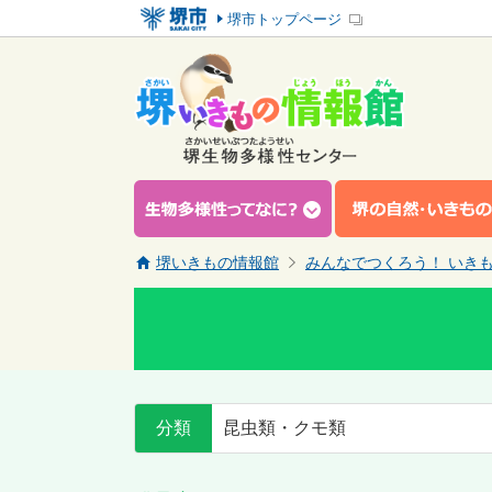
堺市トップページ
堺いきもの情報館
みんなでつくろう！ いき
分類
昆虫類・クモ類