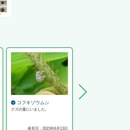
コフキゾウムシ
緑色の虫カビ
クズの蔓にいました。
衝撃的な発見です。 宿主は
シハラビロヘリカメムシのよ
す。 屑の...
発見日 : 2023年6月13日
発見日 : 2024年10