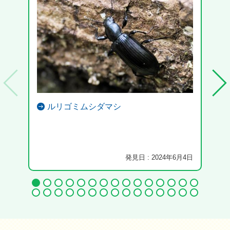
ルリゴミムシダマシ
河沿
発見日 : 2024年6月4日