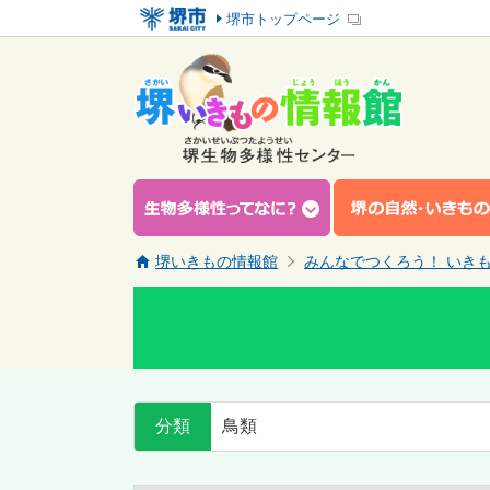
堺市トップページ
堺いきもの情報館
みんなでつくろう！ いき
分類
鳥類