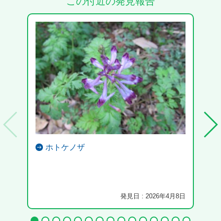
この付近の発見報告
ホトケノザ
ふれ
まし
発見日 : 2026年4月8日