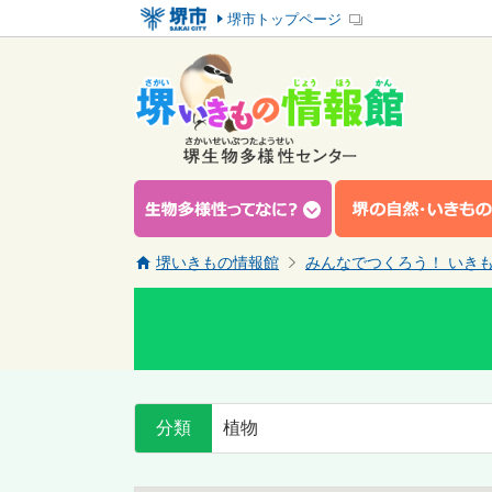
堺市トップページ
堺いきもの情報館
みんなでつくろう！ いき
分類
植物