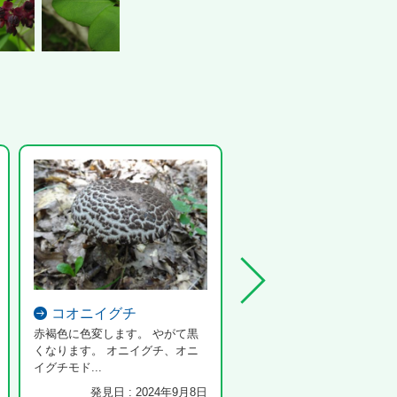
コオニイグチ
マムシグサ
赤褐色に色変します。 やがて黒
くなります。 オニイグチ、オニ
イグチモド...
発見日 : 2024年9月8日
発見日 : 2025年4月