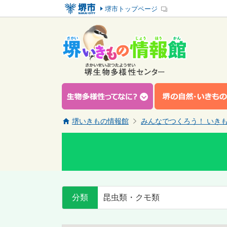
堺市トップページ
堺いきもの情報館
みんなでつくろう！ いき
分類
昆虫類・クモ類