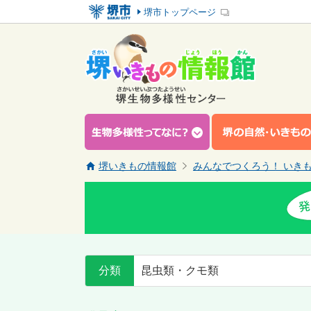
堺市トップページ
堺いきもの情報館
みんなでつくろう！ いき
分類
昆虫類・クモ類