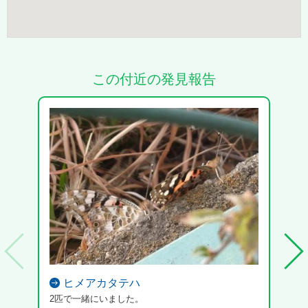
この付近の発見報告
ヒメアカタテハ
2匹で一緒にいました。
マン