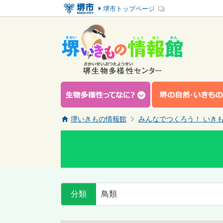
堺市トップページ
堺いきもの情報館
みんなでつくろう！ いき
分類
鳥類