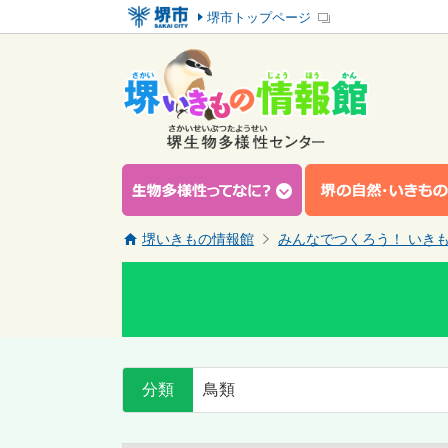
堺市トップページ
堺いきもの情報館
みんなでつくろう！ いき
分類
鳥類