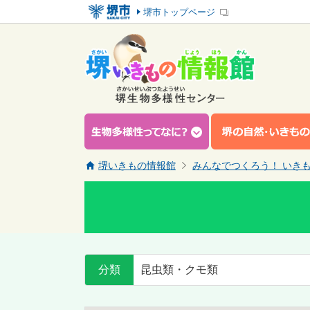
堺市トップページ
堺いきもの情報館
みんなでつくろう！ いき
分類
昆虫類・クモ類