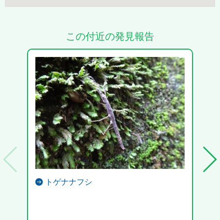
この付近の発見報告
トゲナナフシ
うん