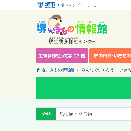
堺市トップページ
堺いきもの情報館
みんなでつくろう！ いき
分類
昆虫類・クモ類