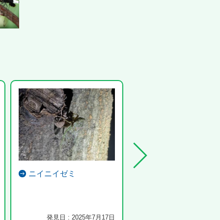
ニイニイゼミ
コクワガタ
都会で観察できる貴重な場所
す。 採取は控えて、観察し
しみませんか？...
発見日 : 2025年7月17日
発見日 : 2023年9月