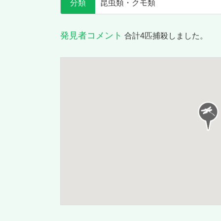
分類
昆虫類・クモ類
発見者コメント
合計4匹捕殺しました。