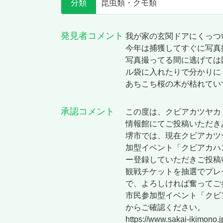
分類
昆虫類・クモ類
発見者コメント
我が家の玄関ドアにくっつ
今年は捕獲してすぐに写真
写真撮ってる間に逃げては
ル袋に入れたりで分かりに
あちこち桜の木が枯れてい
承認コメント
この度は、クビアカツヤカ
情報館にてご投稿いただき
堺市では、現在クビアカツ
加型イベント「クビアカハ
ー登録していただきご投稿
観戦チケットを抽選でプレ
で、よろしければ奮ってご
市民参加型イベント「クビ
からご確認ください。
https://www.sakai-ikimono.j