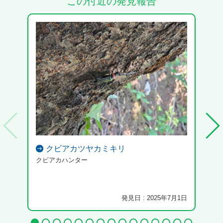
この付近の発見報告
クビアカツヤカミキリ
クビアカハンター
ゆり
ます
発見日 : 2025年7月1日