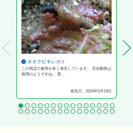
オオクビキレガイ
この周辺で被害が多く発生しています。 完全駆除は
鉄砲
無理のようですね。 普...
発見日 : 2024年5月19日