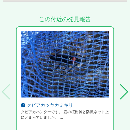
この付近の発見報告
クビアカツヤカミキリ
クビアカハンターです。 庭の桜樹幹と防風ネット上
クビ
にとまっていました。 ...
まし