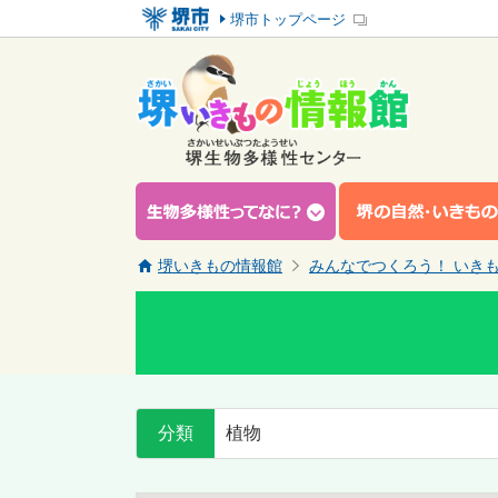
堺市トップページ
堺いきもの情報館
みんなでつくろう！ いき
分類
植物