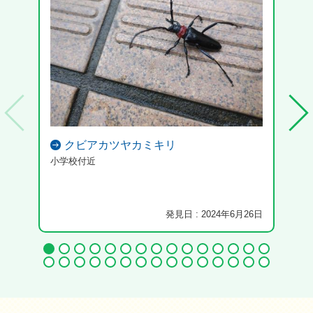
クビアカツヤカミキリ
小学校付近
土手
た。
発見日 : 2024年6月26日