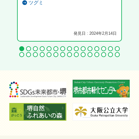
ツグミ
クビ
ネッ
発見日 : 2024年2月14日