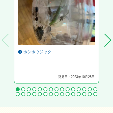
ホシホウジャク
堺市
ると
発見日 : 2023年10月28日