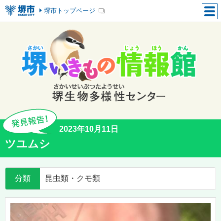
堺市トップページ
2023年10月11日
ツユムシ
分類
昆虫類・クモ類